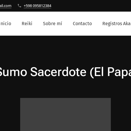
ail.com
+598 095812384
Inicio
Reiki
Sobre mí
Contacto
Registros Aka
Sumo Sacerdote (El Pap