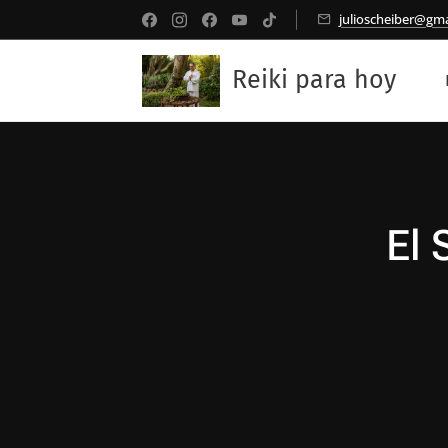
julioscheiber@gm
Reiki para hoy
El 