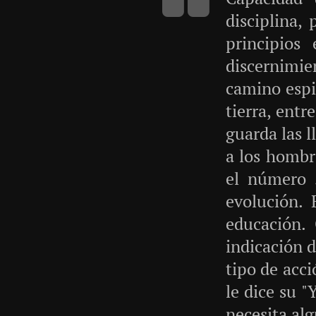
disciplina,
principios
discernimi
camino espir
tierra, ent
guarda las l
a los hombr
el número 
evolución. 
educación.
indicación d
tipo de acc
le dice su "
necesita alg