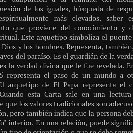
 presión de los iguales, búsqueda de resp
 espiritualmente más elevados, saber e
ento que proviene del conocimiento y de
itual. Este arquetipo simboliza el puente e
re Dios y los hombres. Representa, también
laves del paraíso. Es el guardián de la verd
es la verdad divina que le fue revelada. 
5 representa el paso de un mundo a otr
El arquetipo de El Papa representa el 
 Cuando esta Carta sale en una lectura 
e que los valores tradicionales son adecua
ión, pero también indica que la persona de
Yo" interior. En una relación, puede signif
ún tipo de orientación o que se debe somete