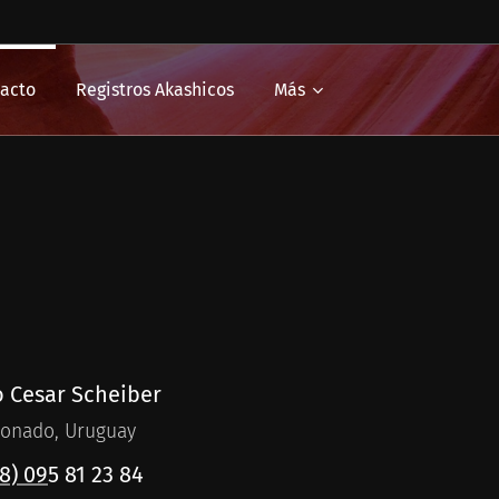
acto
Registros Akashicos
Más
o Cesar Scheiber
onado, Uruguay
8) 09
5 81 23 84