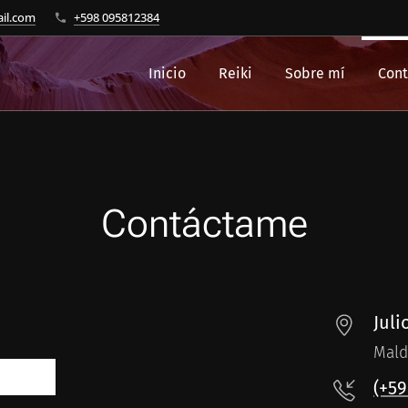
ail.com
+598 095812384
Inicio
Reiki
Sobre mí
Cont
Contáctame
Juli
Mald
(+59