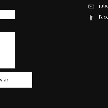
jul
Fac
viar